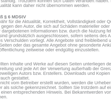
ständig. Trotzdem können sich Daten verändert haben. E
ktualität kann daher nicht übernommen werden.
äß § 6 MDStV
r für die Aktualität, Korrektheit, Vollständigkeit oder Qu
egen den Autor, die sich auf Schäden materieller oder i
 dargebotenen Informationen bzw. durch die Nutzung feh
sind grundsätzlich ausgeschlossen, sofern seitens des A
es Verschulden vorliegt. Alle Angebote sind freibleibend 
er Seiten oder das gesamte Angebot ohne gesonderte An
ffentlichung zeitweise oder endgültig einzustellen.
tellten Inhalte und Werke auf diesen Seiten unterliegen 
rbreitung und jede Art der Verwertung außerhalb der Gr
eweiligen Autors bzw. Erstellers. Downloads und Kopien 
auch gestattet.
 nicht vom Betreiber erstellt wurden, werden die Urheber
er als solche gekennzeichnet. Sollten Sie trotzdem auf 
 einen entsprechenden Hinweis. Bei Bekanntwerden von
nen.