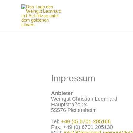
Zum
Inhalt
springen
Impressum
Anbieter
Weingut Christian Leonhard
Hauptstraße 24
55576 Pleitersheim
Tel:
+49 (0) 6701 205166
Fax: +49 (0) 6701 205130
Mail:
info(at)leonhard-weingut(dot